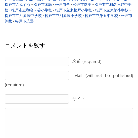
松戸市さんすう
•
松戸市国語
•
松戸市塾
•
松戸市数学
•
松戸市立和名ヶ谷中学
校
•
松戸市立和名ヶ谷小学校
•
松戸市立東松戸小学校
•
松戸市立東部小学校
•
松戸市立河原塚中学校
•
松戸市立河原塚小学校
•
松戸市立第五中学校
•
松戸市
算数
•
松戸市英語
コメントを残す
名前 (required)
Mail (will not be published)
(required)
サイト