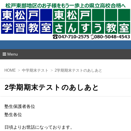
東松戸学習教室
Menu
コ
ン
HOME
中学期末テスト
2学期期末テストのあしあと
テ
ン
ツ
2学期期末テストのあしあと
へ
移
動
塾生保護者各位
塾生各位
日頃よりお世話になっております。