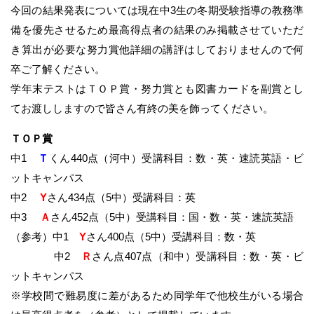
今回の結果発表については現在中3生の冬期受験指導の教務準
備を優先させるため最高得点者の結果のみ掲載させていただ
き算出が必要な努力賞他詳細の講評はしておりませんので何
卒ご了解ください。
学年末テストはＴＯＰ賞・努力賞とも図書カードを副賞とし
てお渡ししますので皆さん有終の美を飾ってください。
ＴＯＰ賞
中1
Ｔ
くん440点（河中）受講科目：数・英・速読英語・ビ
ットキャンパス
中2
Y
さん434点（5中）受講科目：英
中3
Ａ
さん452点（5中）受講科目：国・数・英・速読英語
（参考）中1
Y
さん400点（5中）受講科目：数・英
中2
Ｒ
さん点407点（和中）受講科目：数・英・ビ
ットキャンパス
※学校間で難易度に差があるため同学年で他校生がいる場合