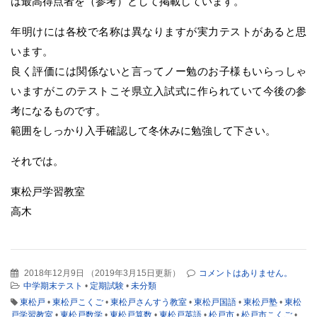
は最高得点者を（参考）として掲載しています。
年明けには各校で名称は異なりますが実力テストがあると思
います。
良く評価には関係ないと言ってノー勉のお子様もいらっしゃ
いますがこのテストこそ県立入試式に作られていて今後の参
考になるものです。
範囲をしっかり入手確認して冬休みに勉強して下さい。
それでは。
東松戸学習教室
高木
2018年12月9日
（
2019年3月15日更新
）
コメントはありません。
中学期末テスト
•
定期試験
•
未分類
東松戸
•
東松戸こくご
•
東松戸さんすう教室
•
東松戸国語
•
東松戸塾
•
東松
戸学習教室
•
東松戸数学
•
東松戸算数
•
東松戸英語
•
松戸市
•
松戸市こくご
•