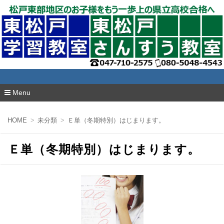
東松戸学習教室
Menu
コ
ン
HOME
未分類
Ｅ単（冬期特別）はじまります。
テ
ン
ツ
Ｅ単（冬期特別）はじまります。
へ
移
動