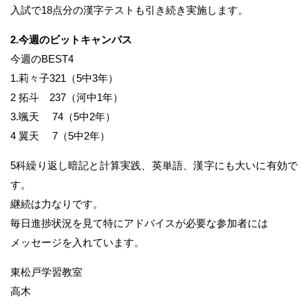
入試で18点分の漢字テストも引き続き実施します。
2.今週のビットキャンパス
今週のBEST4
1.莉々子321（5中3年）
2 拓斗 237（河中1年）
3.颯天 74（5中2年）
4 翼天 7（5中2年）
5科繰り返し暗記と計算実践、英単語、漢字にも大いに有効で
す。
継続は力なりです。
毎日進捗状況を見て特にアドバイスが必要な参加者には
メッセージを入れています。
東松戸学習教室
高木