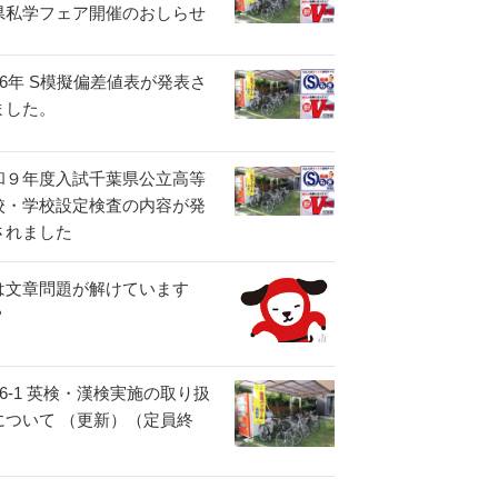
県私学フェア開催のおしらせ
26年 S模擬偏差値表が発表さ
ました。
和９年度入試千葉県公立高等
校・学校設定検査の内容が発
されました
は文章問題が解けています
？
26-1 英検・漢検実施の取り扱
について （更新）（定員終
）