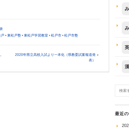
験
松戸
•
東松戸塾
•
東松戸学習教室
•
松戸市
•
松戸市塾
た。
2020年県立高校入試より一本化（県教委試案報道発
表）
最近の
2