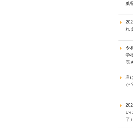
葉
20
れ
令
学
表
君
か
20
い
了