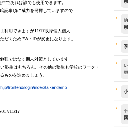
は塾生であれば誰でも使用できます。
暗記事項に威力を発揮していますので
納
利用できますが11/17以降個人個人
ただくためPW・IDが変更になります。
勉強ではなく期末対策としています。
い
ない塾生はもちろん、その他の塾生も学校のワーク・
るものを進めましょう。
h.jp/frontend/login/index/taikendemo
小
7/11/17