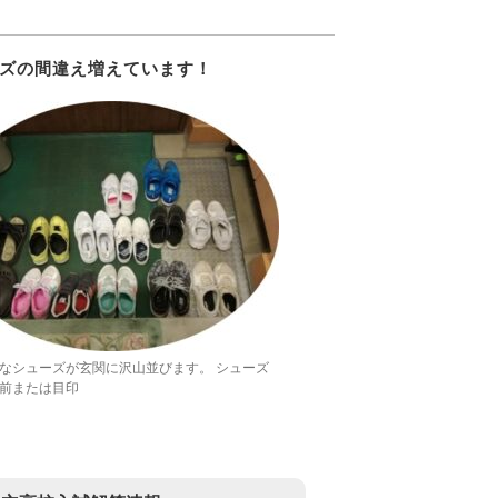
ズの間違え増えています！
なシューズが玄関に沢山並びます。 シューズ
前または目印
を！