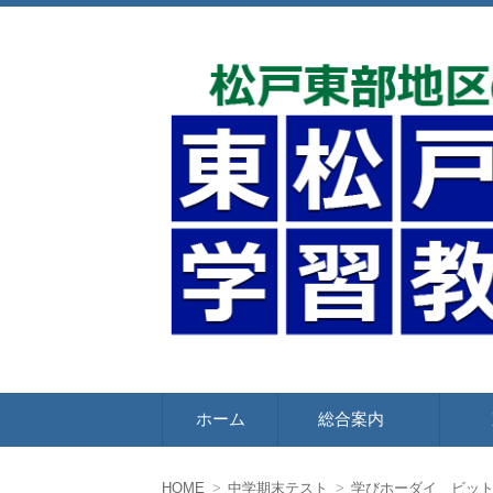
松戸市東部地区のお子さんをもう一歩上
東松戸学習教室
コ
ホーム
総合案内
ン
テ
ン
ツ
HOME
中学期末テスト
学びホーダイ ビッ