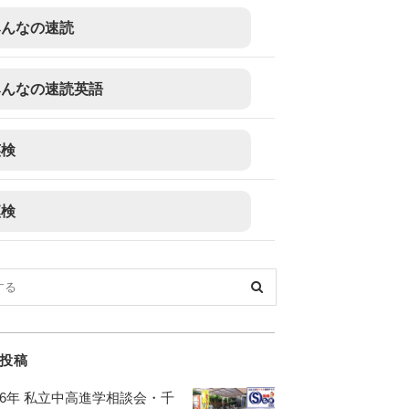
みんなの速読
みんなの速読英語
英検
漢検
投稿
026年 私立中高進学相談会・千