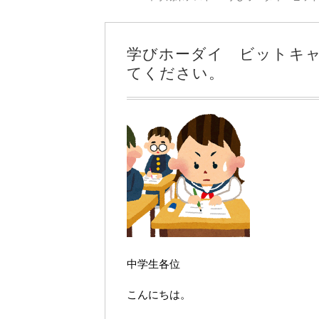
へ
移
動
学びホーダイ ビットキ
てください。
中学生各位
こんにちは。