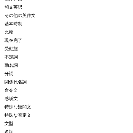
和文英訳
その他の英作文
基本時制
比較
現在完了
受動態
不定詞
動名詞
分詞
関係代名詞
命令文
感嘆文
特殊な疑問文
特殊な否定文
文型
名詞