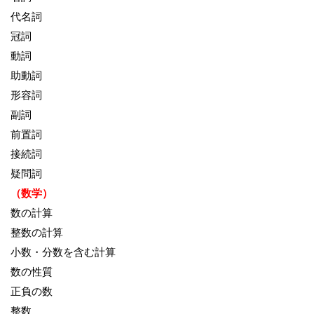
代名詞
冠詞
動詞
助動詞
形容詞
副詞
前置詞
接続詞
疑問詞
（数学）
数の計算
整数の計算
小数・分数を含む計算
数の性質
正負の数
整数