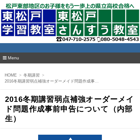
東松戸学習教室
Menu
コ
ン
HOME
冬期講習
テ
2016冬期講習弱点補強オーダーメイド問題作成事前申告について（内部生）
ン
ツ
へ
2016冬期講習弱点補強オーダーメイ
移
動
ド問題作成事前申告について（内部
生）