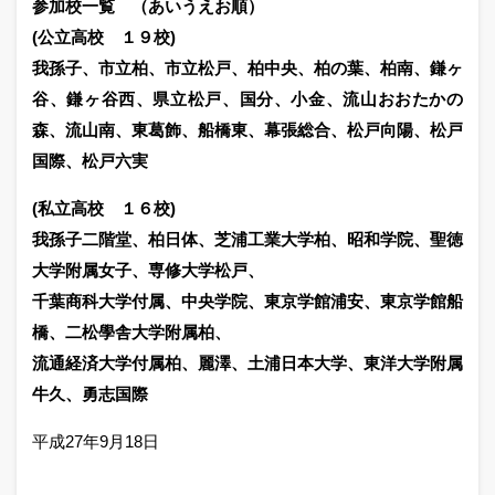
参加校一覧 （あいうえお順）
(公立高校 １９校)
我孫子、市立柏、市立松戸、柏中央、柏の葉、柏南、鎌ヶ
谷、鎌ヶ谷西、県立松戸、国分、小金、流山おおたかの
森、流山南、東葛飾、船橋東、幕張総合、松戸向陽、松戸
国際、松戸六実
(私立高校 １６校)
我孫子二階堂、柏日体、芝浦工業大学柏、昭和学院、聖徳
大学附属女子、専修大学松戸、
千葉商科大学付属、中央学院、東京学館浦安、東京学館船
橋、二松學舎大学附属柏、
流通経済大学付属柏、麗澤、土浦日本大学、東洋大学附属
牛久、勇志国際
平成27年9月18日