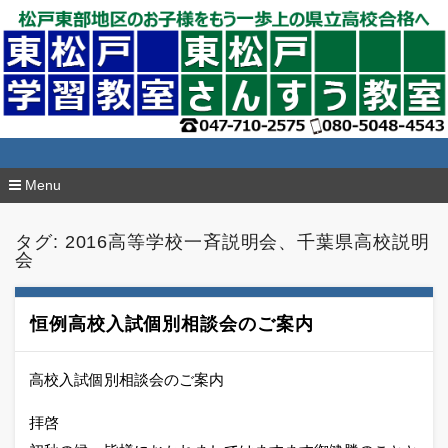
東松戸学習教室
Menu
コ
ン
タグ:
2016高等学校一斉説明会、千葉県高校説明
テ
会
ン
ツ
へ
移
恒例高校入試個別相談会のご案内
動
高校入試個別相談会のご案内
拝啓