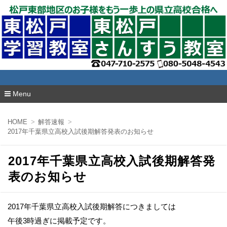
東松戸学習教室
Menu
コ
ン
HOME
解答速報
テ
2017年千葉県立高校入試後期解答発表のお知らせ
ン
ツ
へ
2017年千葉県立高校入試後期解答発
移
動
表のお知らせ
2017年千葉県立高校入試後期解答につきましては
午後3時過ぎに掲載予定です。