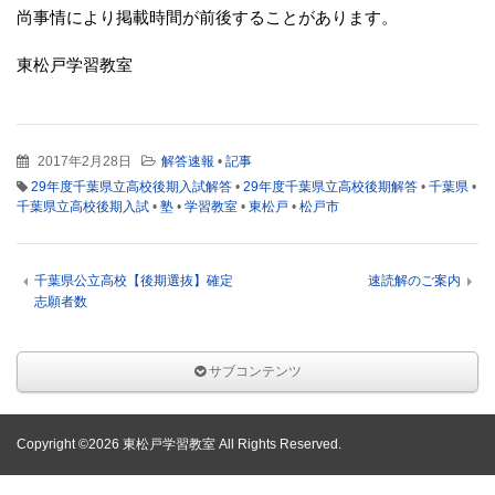
尚事情により掲載時間が前後することがあります。
東松戸学習教室
2017年2月28日
解答速報
•
記事
29年度千葉県立高校後期入試解答
•
29年度千葉県立高校後期解答
•
千葉県
•
千葉県立高校後期入試
•
塾
•
学習教室
•
東松戸
•
松戸市
千葉県公立高校【後期選抜】確定
速読解のご案内
志願者数
サブコンテンツ
Copyright ©2026 東松戸学習教室 All Rights Reserved.